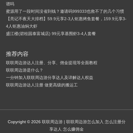
谱吗
蜜源用了一段时间没省到钱？邀请码999333也救不了的几个习惯
【亮记不夜天大排档】59.9元享2-3人钜惠烤鱼套餐，159.9元享3-
4人钜惠油焖大虾
盛江楼(碧桂园泰富城店) 99元享基围虾3-4人套餐
推荐内容
联联周边游达人注册、分享、佣金提现等全面教程
联联周边游是什么？
一分钟加入联联周边游分享达人及详解达人权益
联联周边游达人注册 做更高级的搬运工
Copyright © 2026
联联周边游
|
联联周边游怎么加入 怎么注册分
享达人 怎么赚佣金