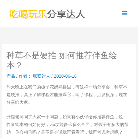
跳
主
至
内
菜
容
单
种草不是硬推 如何推荐伴鱼绘
本？
产品
/ 作者：
联联达人
/
2020-06-18
昨天晚上在我们的栀子花妈妈群里，有这样一场分享会，种草不
是硬推，真正了解课程才能推爆它，听了课程，启发很深，现在
分享给大家。
开篇老师问了大家一个问题，如果有小伙伴给你推荐伴鱼，说，
伴鱼绘本如何如何好，vip功能多么多么全面，对孩子有多大的帮
助，你会相信吗？是不是会说我再看看吧，我再考虑考虑呢？