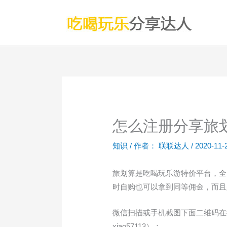
跳
至
内
容
怎么注册分享旅
知识
/ 作者：
联联达人
/
2020-11-
旅划算是吃喝玩乐游特价平台，全
时自购也可以拿到同等佣金，而且
微信扫描或手机截图下面二维码在
xiao57113）：