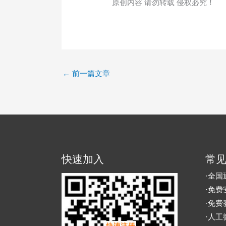
原创内容 请勿转载 侵权必究！
←
前一篇文章
快速加入
常
·全国
·免费
·免费
·人工微