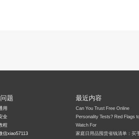
见问题
最近内容
通用
Can You Trust Free Online
安全
Personality Tests? Red Flags t
教程
Watch For
信xiao57113
家庭日用品囤货省钱清单：买