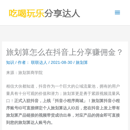
跳
主
至
内
菜
容
单
旅划算怎么在抖音上分享赚佣金？
知识
/ 作者：
联联达人
/
2021-08-30
/
旅划算
来源：旅划算商学院
相信大伙都知道，抖音作为一个巨大的公域流量池，拥有的用户
量具有十分可观的价值和潜力；旅划算更是勇于紧跟视频流量风
口！
正式入驻抖音，
上线
「抖音小程序商城」
！
旅划算
抖音小程
序账号ID
可直接绑定
个人旅划算达人ID
后
，
您在抖音上发上带有
旅划算产品链接的视频带货成功出单，对应产品的佣金即可直接
到您的旅划算达人账号内。