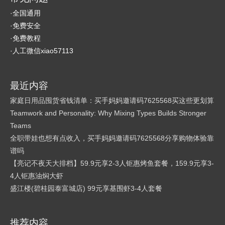
·全国通用
·免费安全
·免费教程
·人工微信xiao57113
最近内容
家庭日用品囤货省钱清单：买手妈妈邀请码7625568买这些更划算
Teamwork and Personality: Why Mixing Types Builds Stronger
Teams
全职带娃也想有点收入，买手妈妈邀请码7625568分享购物体验靠
谱吗
【亮记不夜天大排档】59.9元享2-3人钜惠烤鱼套餐，159.9元享3-
4人钜惠油焖大虾
盛江楼(碧桂园泰富城店) 99元享基围虾3-4人套餐
推荐内容