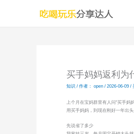
跳
至
内
容
买手妈妈返利为什
知识
/ 作者：
open
/
2026-06-09
/
上个月在宝妈群里有人问”买手妈
用买手妈妈，到现在刚好一年出头
先说省了多少
我家娃三岁，每月固定开销大头就