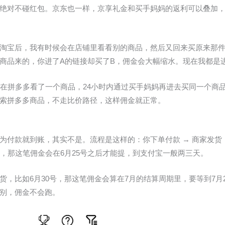
绝对不碰红包。京东也一样，京享礼金和买手妈妈的返利可以叠加，但
淘宝后，我有时候会在店铺里看看别的商品，然后又回来买原来那
商品来的，你进了A的链接却买了B，佣金会大幅缩水。现在我都是
在拼多多看了一个商品，24小时内通过买手妈妈再进去买同一个商品
索拼多多商品，不走比价路径，这样佣金就正常。
付款就到账，其实不是。流程是这样的：你下单付款 → 商家发货 → 
货，那这笔佣金会在6月25号之后才能提，到支付宝一般两三天。
货，比如6月30号，那这笔佣金会算在7月的结算周期里，要等到7月
别，佣金不会跑。