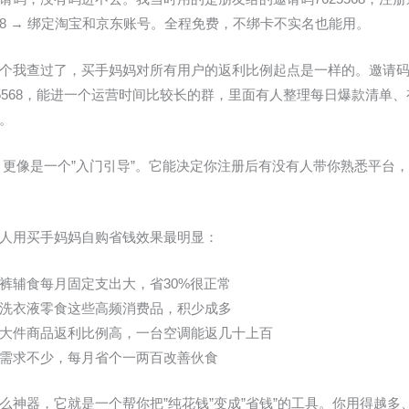
5568 → 绑定淘宝和京东账号。全程免费，不绑卡不实名也能用。
个我查过了，买手妈妈对所有用户的返利比例起点是一样的。邀请
25568，能进一个运营时间比较长的群，里面有人整理每日爆款清单
。
”，更像是一个”入门引导”。它能决定你注册后有没有人带你熟悉平台
人用买手妈妈自购省钱效果最明显：
裤辅食每月固定支出大，省30%很正常
洗衣液零食这些高频消费品，积少成多
大件商品返利比例高，一台空调能返几十上百
需求不少，每月省个一两百改善伙食
么神器，它就是一个帮你把”纯花钱”变成”省钱”的工具。你用得越