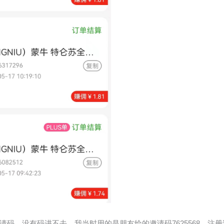
码，没有码进不去。我当时用的是朋友给的邀请码7625568，注册