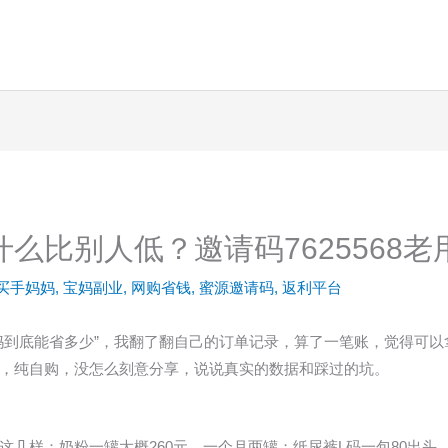
么比别人低？邀请码7625568
买手妈妈
,
宝妈副业
,
网购省钱
,
蜜源邀请码
,
返利平台
妈到底能省多少”，我翻了翻自己的订单记录，算了一笔账，觉得可以拿
，纯自购，没怎么刻意分享，说说真实的数据和踩过的坑。
这几样：奶粉一罐大概260元，一个月两罐；纸尿裤L码一包80出头